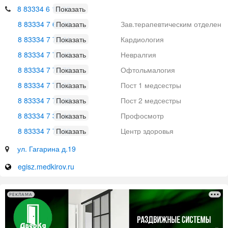
8 83334 6 16 36
8 83334 7 61 89
Зав.терапевтическим отделен
ием
8 83334 7 70 81
Кардиология
8 83334 7 70 43
Невралгия
8 83334 7 70 78
Офтольмалогия
8 83334 7 70 67
Пост 1 медсестры
8 83334 7 70 28
Пост 2 медсестры
8 83334 7 30 44
Профосмотр
8 83334 7 73 00
Центр здоровья
ул. Гагарина д.19
egisz.medkirov.ru
РЕКЛАМА