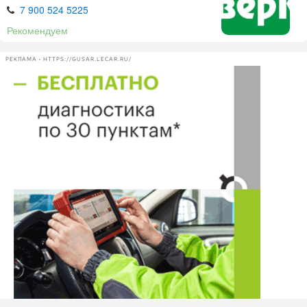
7 900 524 5225
А так же, задать вопрос представителями фирмы:
Рекомендуем
Городская больница в Вятских Полян.
РЕКЛАМА • HTTPS://GUSAR.LECAR.RU/
Нашли ошибку? Сообщите нам об этом!