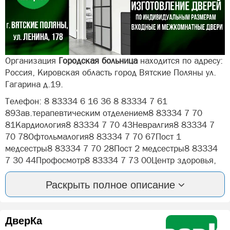
Организация
Городская больница
находится по адресу:
Россия, Кировская область город Вятские Поляны ул.
Гагарина д.19.
Телефон: 8 83334 6 16 36 8 83334 7 61
89Зав.терапевтическим отделением8 83334 7 70
81Кардиология8 83334 7 70 43Невралгия8 83334 7
70 78Офтольмалогия8 83334 7 70 67Пост 1
медсестры8 83334 7 70 28Пост 2 медсестры8 83334
7 30 44Профосмотр8 83334 7 73 00Центр здоровья,
Сегодня выходной.
Раскрыть полное описание
В справочнике категория Больницы Вятские Поляны и
Медицина Вятские Поляны Кировской области.
Вы можете оставить отзыв или оценить компанию:
ДверКа
Городская больница Вятские Поляны.